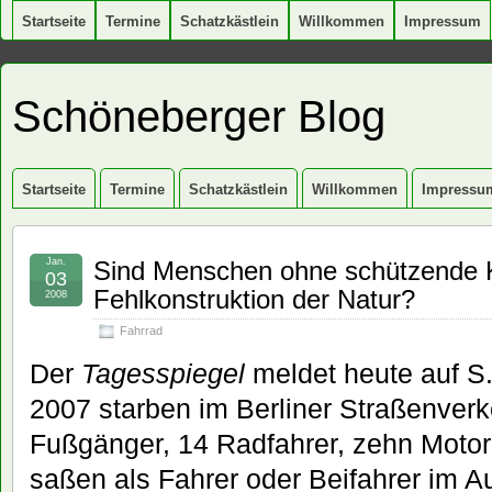
Startseite
Termine
Schatzkästlein
Willkommen
Impressum
Schöneberger Blog
Startseite
Termine
Schatzkästlein
Willkommen
Impressu
Jan.
Sind Menschen ohne schützende K
03
Fehlkonstruktion der Natur?
2008
Fahrrad
Der
Tagesspiegel
meldet heute auf S. 
2007 starben im Berliner Straßenver
Fußgänger, 14 Radfahrer, zehn Motorr
saßen als Fahrer oder Beifahrer im A