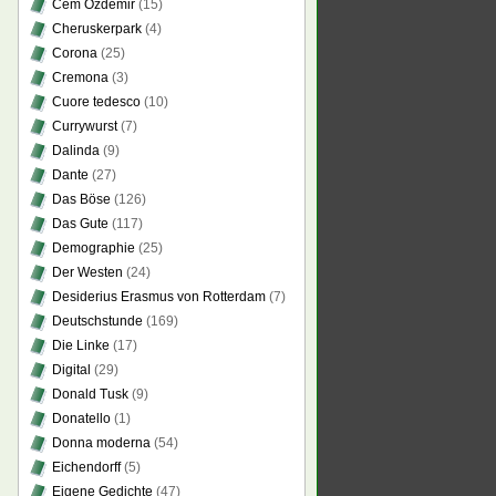
Cem Özdemir
(15)
Cheruskerpark
(4)
Corona
(25)
Cremona
(3)
Cuore tedesco
(10)
Currywurst
(7)
Dalinda
(9)
Dante
(27)
Das Böse
(126)
Das Gute
(117)
Demographie
(25)
Der Westen
(24)
Desiderius Erasmus von Rotterdam
(7)
Deutschstunde
(169)
Die Linke
(17)
Digital
(29)
Donald Tusk
(9)
Donatello
(1)
Donna moderna
(54)
Eichendorff
(5)
Eigene Gedichte
(47)