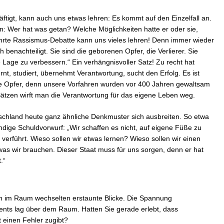
ftigt, kann auch uns etwas lehren: Es kommt auf den Einzelfall an.
: Wer hat was getan? Welche Möglichkeiten hatte er oder sie,
hrte Rassismus-Debatte kann uns vieles lehren! Denn immer wieder
benachteiligt. Sie sind die geborenen Opfer, die Verlierer. Sie
age zu verbessern.“ Ein verhängnisvoller Satz! Zu recht hat
t, studiert, übernehmt Verantwortung, sucht den Erfolg. Es ist
e Opfer, denn unsere Vorfahren wurden vor 400 Jahren gewaltsam
Sätzen wirft man die Verantwortung für das eigene Leben weg.
utschland heute ganz ähnliche Denkmuster sich ausbreiten. So etwa
dige Schuldvorwurf: „Wir schaffen es nicht, auf eigene Füße zu
rführt. Wieso sollen wir etwas lernen? Wieso sollen wir einen
was wir brauchen. Dieser Staat muss für uns sorgen, denn er hat
.“
ten im Raum wechselten erstaunte Blicke. Die Spannung
nts lag über dem Raum. Hatten Sie gerade erlebt, dass
t einen Fehler zugibt?