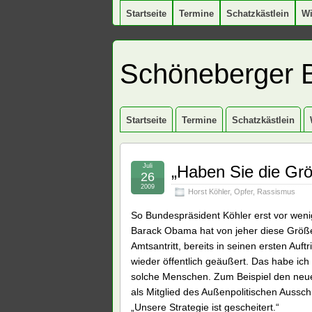
Startseite
Termine
Schatzkästlein
W
Schöneberger 
Startseite
Termine
Schatzkästlein
Juli
„Haben Sie die Grö
26
2009
Horst Köhler
,
Opfer
,
Rassismus
So Bundespräsident Köhler erst vor wen
Barack Obama hat von jeher diese Größe
Amtsantritt, bereits in seinen ersten Auf
wieder öffentlich geäußert. Das habe ich 
solche Menschen. Zum Beispiel den neuerd
als Mitglied des Außenpolitischen Aussc
„Unsere Strategie ist gescheitert.“