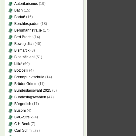
Autoritarismus
(19)
Bach
(15)
Barfuß
(15)
Berchtesgaden
(18)
Bergmannstraße
(17)
Bert Brecht
(14)
Beweg dich
(40)
Bismarck
(8)
Bitte zählen!
(51)
bitte!
(60)
Botticelli
(4)
Brennpunktschule
(14)
Brüder Grimm
(11)
Bundestagswahl 2025
(5)
Bundestagswahlen
(47)
Bürgerlich
(17)
Busoni
(4)
BVG-Streik
(4)
C.H.Beck
(7)
Carl Schmitt
(8)