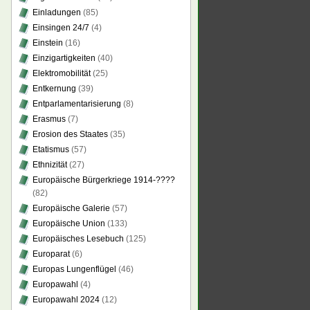
Einladungen
(85)
Einsingen 24/7
(4)
Einstein
(16)
Einzigartigkeiten
(40)
Elektromobilität
(25)
Entkernung
(39)
Entparlamentarisierung
(8)
Erasmus
(7)
Erosion des Staates
(35)
Etatismus
(57)
Ethnizität
(27)
Europäische Bürgerkriege 1914-????
(82)
Europäische Galerie
(57)
Europäische Union
(133)
Europäisches Lesebuch
(125)
Europarat
(6)
Europas Lungenflügel
(46)
Europawahl
(4)
Europawahl 2024
(12)