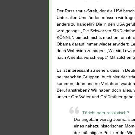
Der Rassismus-Streit, der die USA beschä
Unter allen Umständen müssen wir fragen
anders zu handeln? Die in den USA gefü
wird gesagt: „Die Schwarzen SIND einfach 
KÖNNEN einfach nichts machen, um ihre L
Obama darauf immer wieder erwidert: Lern
doch Wahnsinn zu sagen: „Wir sind ewig
nach Amerika verschleppt.“ Mit solchen 
Es ist interessant zu sehen, dass in De
bei manchen Gruppen. Auch hier der stän
kommen, denn unsere Vorfahren wurden ve
Beruf anstreben? Wir haben doch alles, 
unsere Großväter und Großmütter geholt
Töricht oder rassistisch?
Die ungefähr vierzig Journalis
eines nahezu historischen Mome
der mächtigste Politiker der Wel