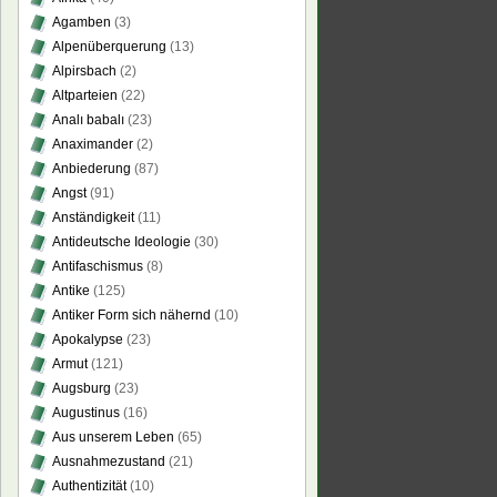
Agamben
(3)
Alpenüberquerung
(13)
Alpirsbach
(2)
Altparteien
(22)
Analı babalı
(23)
Anaximander
(2)
Anbiederung
(87)
Angst
(91)
Anständigkeit
(11)
Antideutsche Ideologie
(30)
Antifaschismus
(8)
Antike
(125)
Antiker Form sich nähernd
(10)
Apokalypse
(23)
Armut
(121)
Augsburg
(23)
Augustinus
(16)
Aus unserem Leben
(65)
Ausnahmezustand
(21)
Authentizität
(10)