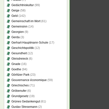
Gedächtniskultur
(99)
Geige
(58)
Geld
(142)
Gemeinschaft im Wort
(61)
Gemeinsinn
(14)
Georgien
(9)
Gerda
(3)
Gerhart-Hauptmann-Schule
(17)
Geschichtspolitik
(12)
Gesundheit
(12)
Gleisdreieck
(6)
Gnade
(16)
Goethe
(94)
Görlitzer Park
(23)
Gouvernance économique
(59)
Griechisches
(71)
Gröbenufer
(6)
Grundgesetz
(19)
Grünes Gedankengut
(61)
Gustav Stresemann
(2)