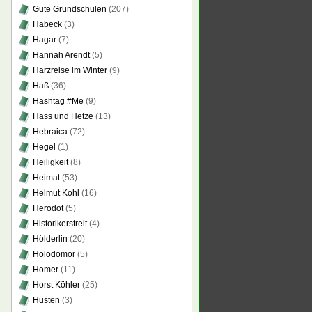
Gute Grundschulen
(207)
Habeck
(3)
Hagar
(7)
Hannah Arendt
(5)
Harzreise im Winter
(9)
Haß
(36)
Hashtag #Me
(9)
Hass und Hetze
(13)
Hebraica
(72)
Hegel
(1)
Heiligkeit
(8)
Heimat
(53)
Helmut Kohl
(16)
Herodot
(5)
Historikerstreit
(4)
Hölderlin
(20)
Holodomor
(5)
Homer
(11)
Horst Köhler
(25)
Husten
(3)