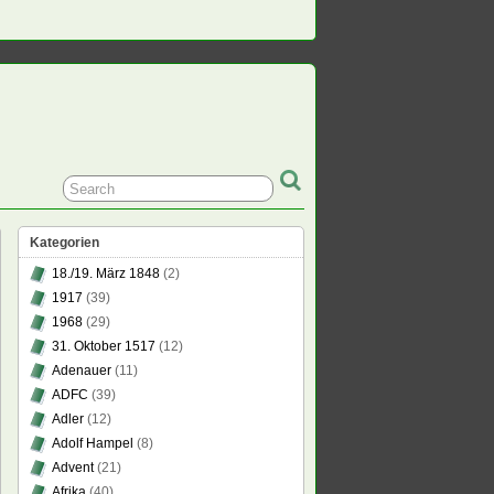
Kategorien
18./19. März 1848
(2)
1917
(39)
1968
(29)
31. Oktober 1517
(12)
Adenauer
(11)
ADFC
(39)
Adler
(12)
Adolf Hampel
(8)
Advent
(21)
Afrika
(40)