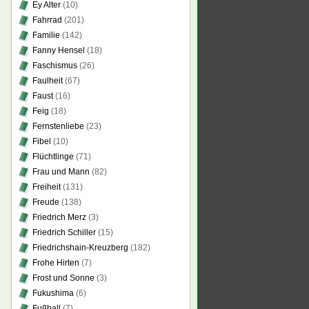
Ey Alter
(10)
Fahrrad
(201)
Familie
(142)
Fanny Hensel
(18)
Faschismus
(26)
Faulheit
(67)
Faust
(16)
Feig
(18)
Fernstenliebe
(23)
Fibel
(10)
Flüchtlinge
(71)
Frau und Mann
(82)
Freiheit
(131)
Freude
(138)
Friedrich Merz
(3)
Friedrich Schiller
(15)
Friedrichshain-Kreuzberg
(182)
Frohe Hirten
(7)
Frost und Sonne
(3)
Fukushima
(6)
Fußball
(7)