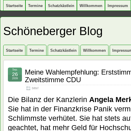
Startseite
Termine
Schatzkästlein
Willkommen
Impressum
Schöneberger Blog
Startseite
Termine
Schatzkästlein
Willkommen
Impressu
Sep.
Meine Wahlempfehlung: Erststimm
26
Zweitstimme CDU
2009
bitte!
Die Bilanz der Kanzlerin
Angela Mer
Sie hat in der Finanzkrise Panik ver
Schlimmste verhütet. Sie hat stets au
geachtet, hat mehr Geld für Hochsch