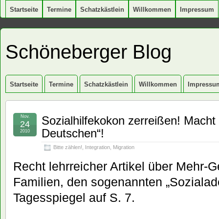
Startseite
Termine
Schatzkästlein
Willkommen
Impressum
Schöneberger Blog
Startseite
Termine
Schatzkästlein
Willkommen
Impressu
Nov.
Sozialhilfekokon zerreißen! Macht
24
Deutschen“!
2010
Bitte zählen!
,
Integration
,
Migration
Recht lehrreicher Artikel über Mehr-G
Familien, den sogenannten „Sozialad
Tagesspiegel auf S. 7.