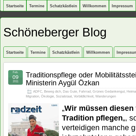
Startseite
Termine
Schatzkästlein
Willkommen
Impressum
Schöneberger Blog
Startseite
Termine
Schatzkästlein
Willkommen
Impressu
Feb.
Traditionspflege oder Mobilitätsst
09
Ministerin Aygül Özkan
2011
ADFC
,
Beweg dich
,
Das Gute
,
Fahrrad
,
Grünes Gedankengut
,
Heima
Migration
,
Ökologie
,
Sozialstaat
,
Vorbildlichkeit
,
Wanderungen
„
Wir müssen diesen w
Tradition pflegen
„, s
verteidigen manche gr