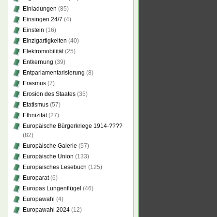
Einladungen
(85)
Einsingen 24/7
(4)
Einstein
(16)
Einzigartigkeiten
(40)
Elektromobilität
(25)
Entkernung
(39)
Entparlamentarisierung
(8)
Erasmus
(7)
Erosion des Staates
(35)
Etatismus
(57)
Ethnizität
(27)
Europäische Bürgerkriege 1914-????
(82)
Europäische Galerie
(57)
Europäische Union
(133)
Europäisches Lesebuch
(125)
Europarat
(6)
Europas Lungenflügel
(46)
Europawahl
(4)
Europawahl 2024
(12)