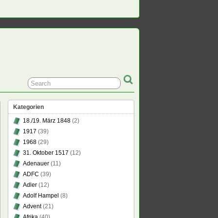
Kategorien
18./19. März 1848
(2)
1917
(39)
1968
(29)
31. Oktober 1517
(12)
Adenauer
(11)
ADFC
(39)
Adler
(12)
Adolf Hampel
(8)
Advent
(21)
Afrika
(40)