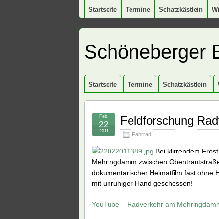
Startseite
Termine
Schatzkästlein
W
Schöneberger 
Startseite
Termine
Schatzkästlein
Feb.
Feldforschung Rad
22
2011
Fahrrad
Bei klirrendem Frost
Mehringdamm zwischen Obentrautstraße/
dokumentarischer Heimatfilm fast ohne 
mit unruhiger Hand geschossen!
YouTube – Radverkehr am Mehringdamm 