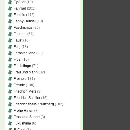
Ey Alter
(10)
Fahrrad
(201)
Familie
(142)
Fanny Hensel
(18)
Faschismus
(26)
Faulheit
(67)
Faust
(16)
Feig
(18)
Fernstenliebe
(23)
Fibel
(10)
Flüchtlinge
(71)
Frau und Mann
(82)
Freiheit
(131)
Freude
(138)
Friedrich Merz
(3)
Friedrich Schiller
(15)
Friedrichshain-Kreuzberg
(182)
Frohe Hirten
(7)
Frost und Sonne
(3)
Fukushima
(6)
Fußball
(7)