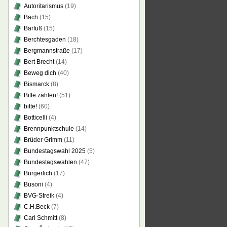
Autoritarismus
(19)
Bach
(15)
Barfuß
(15)
Berchtesgaden
(18)
Bergmannstraße
(17)
Bert Brecht
(14)
Beweg dich
(40)
Bismarck
(8)
Bitte zählen!
(51)
bitte!
(60)
Botticelli
(4)
Brennpunktschule
(14)
Brüder Grimm
(11)
Bundestagswahl 2025
(5)
Bundestagswahlen
(47)
Bürgerlich
(17)
Busoni
(4)
BVG-Streik
(4)
C.H.Beck
(7)
Carl Schmitt
(8)