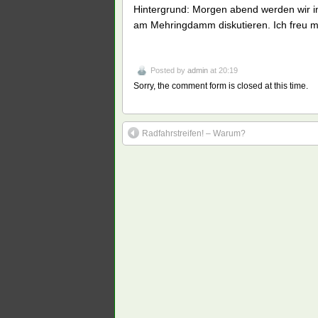
Hintergrund: Morgen abend werden wir i
am Mehringdamm diskutieren. Ich freu m
Posted by
admin
at 20:19
Sorry, the comment form is closed at this time.
Radfahrstreifen! – Warum?