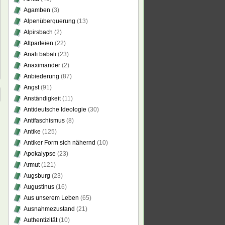
Agamben
(3)
Alpenüberquerung
(13)
Alpirsbach
(2)
Altparteien
(22)
Analı babalı
(23)
Anaximander
(2)
Anbiederung
(87)
Angst
(91)
Anständigkeit
(11)
Antideutsche Ideologie
(30)
Antifaschismus
(8)
Antike
(125)
Antiker Form sich nähernd
(10)
Apokalypse
(23)
Armut
(121)
Augsburg
(23)
Augustinus
(16)
Aus unserem Leben
(65)
Ausnahmezustand
(21)
Authentizität
(10)