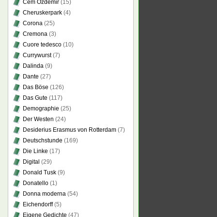
Cem Özdemir
(15)
Cheruskerpark
(4)
Corona
(25)
Cremona
(3)
Cuore tedesco
(10)
Currywurst
(7)
Dalinda
(9)
Dante
(27)
Das Böse
(126)
Das Gute
(117)
Demographie
(25)
Der Westen
(24)
Desiderius Erasmus von Rotterdam
(7)
Deutschstunde
(169)
Die Linke
(17)
Digital
(29)
Donald Tusk
(9)
Donatello
(1)
Donna moderna
(54)
Eichendorff
(5)
Eigene Gedichte
(47)