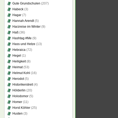
Gute Grundschulen
(207)
Habeck
(3)
Hagar
(7)
Hannah Arendt
(5)
Harzreise im Winter
(9)
Haß
(36)
Hashtag #Me
(9)
Hass und Hetze
(13)
Hebraica
(72)
Hegel
(1)
Heiligkeit
(8)
Heimat
(53)
Helmut Kohl
(16)
Herodot
(5)
Historikerstreit
(4)
Hölderlin
(20)
Holodomor
(5)
Homer
(11)
Horst Köhler
(25)
Husten
(3)