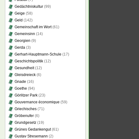
Gedächtniskultur
(99)
Geige
(58)
Geld
(142)
Gemeinschaft im Wort
(61)
Gemeinsinn
(14)
Georgien
(9)
Gerda
(3)
Gerhart-Hauptmann-Schule
(17)
Geschichtspolitik
(12)
Gesundheit
(12)
Gleisdreieck
(6)
Gnade
(16)
Goethe
(94)
Görlitzer Park
(23)
Gouvernance économique
(59)
Griechisches
(71)
Gröbenufer
(6)
Grundgesetz
(19)
Grünes Gedankengut
(61)
Gustav Stresemann
(2)